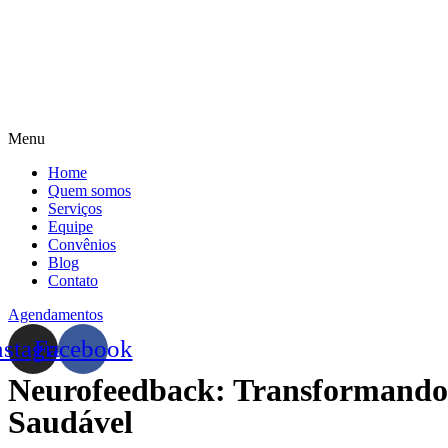
Menu
Home
Quem somos
Serviços
Equipe
Convênios
Blog
Contato
Agendamentos
nstagram
Facebook
Neurofeedback: Transformando 
Saudável