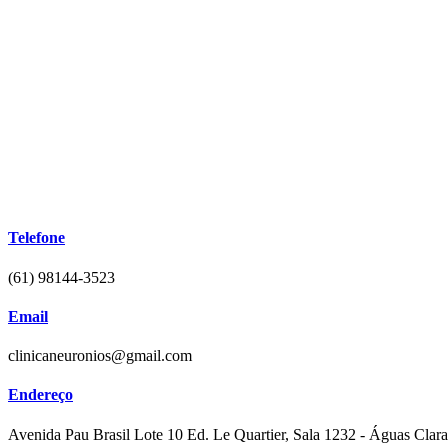
Ir
para
o
conteúdo
Telefone
(61) 98144-3523
Email
clinicaneuronios@gmail.com
Endereço
Avenida Pau Brasil Lote 10 Ed. Le Quartier, Sala 1232 - Águas Claras