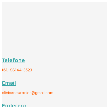
Ir
para
o
conteúdo
Telefone
(61) 98144-3523
Email
clinicaneuronios@gmail.com
Endereço